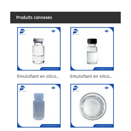
Produits connexes
Émulsifiant en silicone cétyl peg / ppg-10/1 diméthicone
Emulsifiant en silicone Lauryl Peg PPG-18/18 Méthicone