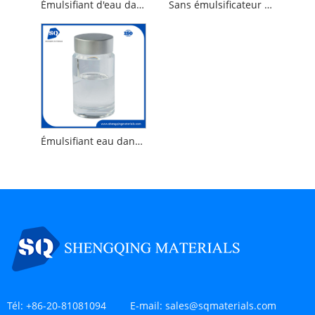
Émulsifiant d'eau dans le cyclopentasiloxane et PEG / PPG-18/18 diméthicone
Sans émulsificateur diméthicone et pEG / PPG-18/18 diméthicone
Émulsifiant eau dans huile et eau dans silicone
Tél:
+86-20-81081094
E-mail:
sales@sqmaterials.com