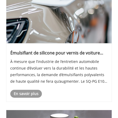
Émulsifiant de silicone pour vernis de voiture
imperméable et durable, haute performance
À mesure que l’industrie de l’entretien automobile
continue d’évoluer vers la durabilité et les hautes
performances, la demande d’émulsifiants polyvalents
de haute qualité ne fera qu’augmenter. Le SQ-PG E10
de ShengQing, avec son excellente capacité
En savoir plus
d'émulsion, ses conditions de préparation flexible......