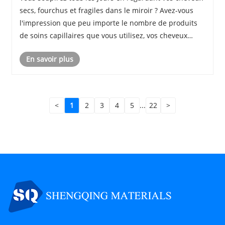
secs, fourchus et fragiles dans le miroir ? Avez-vous
l'impression que peu importe le nombre de produits
de soins capillaires que vous utilisez, vos cheveux
manquent toujours de vitalité ? La réponse réside
En savoir plus
peut-être dans un ingrédient que vous n......
<
1
2
3
4
5
...
22
>