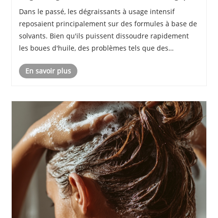
Dans le passé, les dégraissants à usage intensif
reposaient principalement sur des formules à base de
solvants. Bien qu'ils puissent dissoudre rapidement
les boues d'huile, des problèmes tels que des
émissions élevées de COV et une forte corrosivité
En savoir plus
violaient non seulement les exigences de la politi......