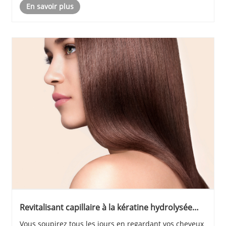
En savoir plus
vœu pieux ; c'est la réalité tangible......
Revitalisant capillaire à la kératine hydrolysée
pour le soin des cheveux
Vous soupirez tous les jours en regardant vos cheveux