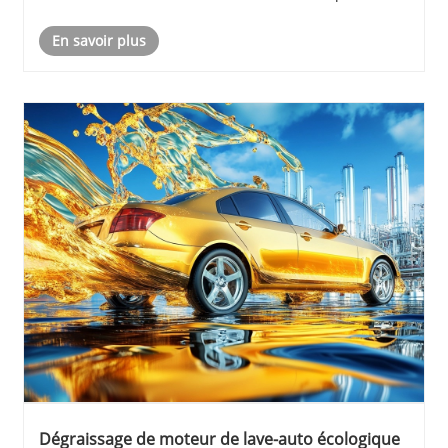
surfaces. Cet article explore les types, les
En savoir plus
caractéristiques et les applications des......
Dégraissage de moteur de lave-auto écologique