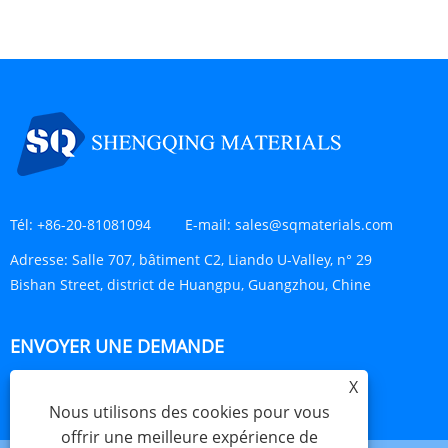
Tél:
+86-20-81081094
E-mail:
sales@sqmaterials.com
Adresse:
Salle 707, bâtiment C2, Liando U-Valley, n° 29
Bishan Street, district de Huangpu, Guangzhou, Chine
ENVOYER UNE DEMANDE
X
ENQUÊTE MAINTENANT
Nous utilisons des cookies pour vous
offrir une meilleure expérience de