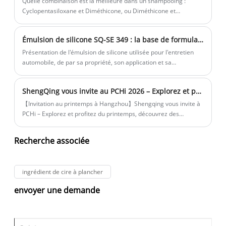
Quelle combinaison est la meilleure dans un shampooing :
Cyclopentasiloxane et Diméthicone, ou Diméthicone et
Diméthiconol ? Les rôles des deux associations de silicones dans
le shampoing sont très distincts, et peuvent se résumer en une
Émulsion de silicone SQ-SE 349 : la base de formulation haute performance pour l'entretien automobile
phrase : . Cyclopentasiloxane & Diméthicone = "Onctuosité
rapide, puis stabilité" Diméthicone & Diméthiconol = "Réparation
Présentation de l'émulsion de silicone utilisée pour l'entretien
longue durée"
automobile, de par sa propriété, son application et sa
compétence principale. Le SQ-SE 349 offre d'excellentes
performances et est capable de réduire les coûts pour les
ShengQing vous invite au PCHi 2026 – Explorez et profitez du printemps, découvrez des silicones verts et des parfums longue durée
clients.
【Invitation au printemps à Hangzhou】Shengqing vous invite à
PCHi – Explorez et profitez du printemps, découvrez des
silicones verts + des parfums longue durée
Recherche associée
ingrédient de cire à plancher
envoyer une demande