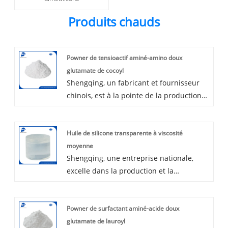
Produits chauds
Powner de tensioactif aminé-amino doux
glutamate de cocoyl
Shengqing, un fabricant et fournisseur
chinois, est à la pointe de la production
de glutamate de cocoyl en poudre de
surfactant amino-acide doux. Notre
Huile de silicone transparente à viscosité
spécialisation dans les ingrédients de
moyenne
soins personnels garantit que nos
Shengqing, une entreprise nationale,
produits fournissent non seulement des
excelle dans la production et la
prix exceptionnels mais offrent
distribution de l'huile de silicone
également des avantages fonctionnels
transparente à viscosité moyenne.
importants. Notre engagement
Powner de surfactant aminé-acide doux
Exploitant nos idées uniques et maîtrise
inébranlable réside dans le forgeage de
glutamate de lauroyl
des ingrédients de soins personnels,
partenariats de longue date avec nos