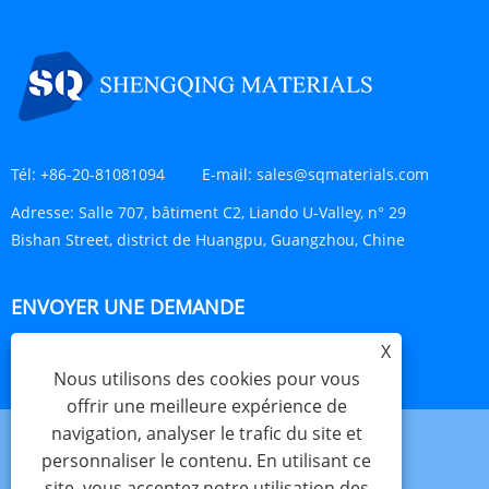
Tél:
+86-20-81081094
E-mail:
sales@sqmaterials.com
Adresse:
Salle 707, bâtiment C2, Liando U-Valley, n° 29
Bishan Street, district de Huangpu, Guangzhou, Chine
ENVOYER UNE DEMANDE
X
ENQUÊTE MAINTENANT
Nous utilisons des cookies pour vous
offrir une meilleure expérience de
navigation, analyser le trafic du site et
personnaliser le contenu. En utilisant ce
site, vous acceptez notre utilisation des