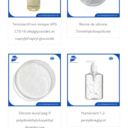
Tensioactif non ionique APG
Résine de silicone
C10-16 alkylglycosides et
Triméthylsiloxysilicate
caprylyl/capryl glucoside
Silicone lauryl peg-9
Humectant 1,2-
polydiméthylsiloxyéthyl
pentylèneglycol
diméthicone