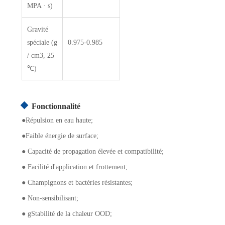
MPA · s)
Gravité
spéciale (g
0.975-0.985
/ cm3, 25
℃)
Fonctionnalité
●
Répulsion en eau haute;
●
Faible énergie de surface;
●
Capacité de propagation élevée et compatibilité;
●
Facilité d'application et frottement;
●
Champignons et bactéries résistantes;
●
Non-sensibilisant;
● g
Stabilité de la chaleur OOD;