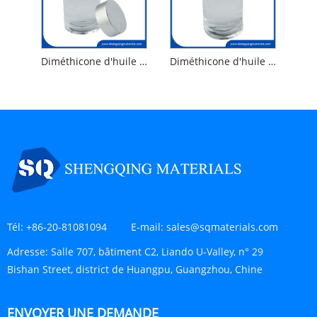
Diméthicone d'huile de silicone 100
Diméthicone d'huile de silicone 350
Tél:
+86-20-81081094
E-mail:
sales@sqmaterials.com
Adresse:
Salle 707, bâtiment C2, Liando U-Valley, n° 29
Bishan Street, district de Huangpu, Guangzhou, Chine
ENVOYER UNE DEMANDE