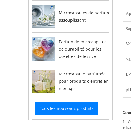
Microcapsules de parfum
Ap
assouplissant
Sa
Parfum de microcapsule
Va
de durabilité pour les
dosettes de lessive
Va
Microcapsule parfumée
L
V
pour produits d'entretien
ménager
pH
Tous les nouveaux produits
Cara
1. A
effic