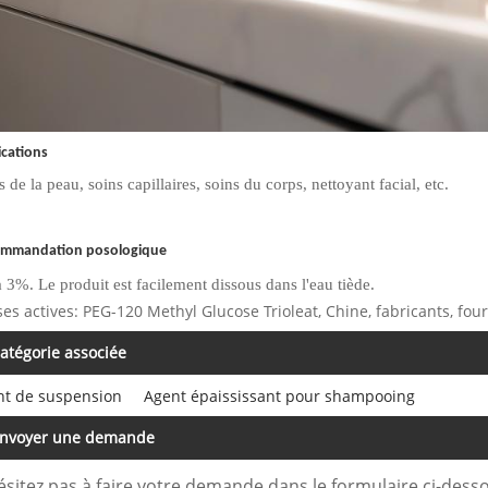
ications
s de la peau, soins capillaires, soins du corps, nettoyant facial, etc.
mmandation posologique
à 3%. Le produit est facilement dissous dans l'eau tiède.
ses actives: PEG-120 Methyl Glucose Trioleat, Chine, fabricants, four
atégorie associée
nt de suspension
Agent épaississant pour shampooing
nvoyer une demande
ésitez pas à faire votre demande dans le formulaire ci-des