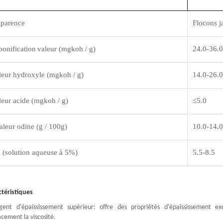
parence
Flocons j
ponification
valeur (mgkoh / g)
24.0-36.0
leur hydroxyle (mgkoh / g)
14.0-26.0
leur acide (mgkoh / g)
≤
5.0
aleur odine (g / 100g)
10.0-14.0
 (solution aqueuse à 5%)
5.5-8.5
ctéristiques
gent d'épaississement supérieur: offre des propriétés d'épaississement ex
acement la viscosité.