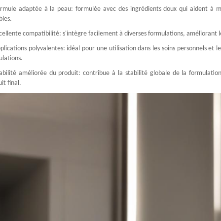
ormule adaptée à la peau: formulée avec des ingrédients doux qui aident à min
bles.
cellente compatibilité: s'intègre facilement à diverses formulations, amélioran
plications polyvalentes: idéal pour une utilisation dans les soins personnels et 
lations.
abilité améliorée du produit: contribue à la stabilité globale de la formulat
it final.