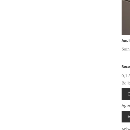
Appl
Soin
Reco
0,1 
Bali
C
Age
e
N'h