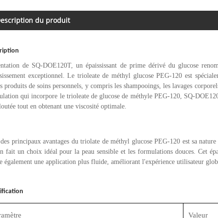
escription du produit
ription
entation de SQ-DOE120T, un épaississant de prime dérivé du glucose renommé
ssissement exceptionnel. Le trioleate de méthyl glucose PEG-120 est spéciale
s produits de soins personnels, y compris les shampooings, les lavages corporels
ulation qui incorpore le trioleate de glucose de méthyle PEG-120, SQ-DOE120T 
loutée tout en obtenant une viscosité optimale.
des principaux avantages du triolate de méthyl glucose PEG-120 est sa nature lé
n fait un choix idéal pour la peau sensible et les formulations douces. Cet ép
e également une application plus fluide, améliorant l'expérience utilisateur glo
ification
ramètre
Valeur