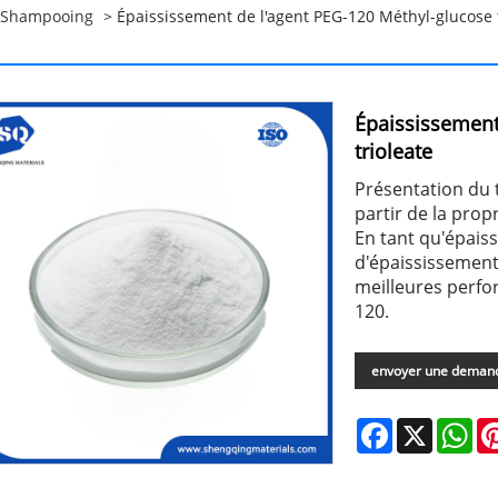
r Shampooing
> Épaississement de l'agent PEG-120 Méthyl-glucose t
Épaississement
trioleate
Présentation du 
partir de la prop
En tant qu'épaiss
d'épaississement,
meilleures perf
120.
envoyer une deman
Facebook
X
Wh