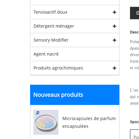
Tensioactif doux
D
Détergent ménager
Desc
Sensory Modifier
Prés
épai
Agent nacré
diver
form
Produits agrochimiques
et ve
L'un 
Nouveaux produits
qui e
assur
Microcapsules de parfum
Sp
oc
encapsulées
Pa