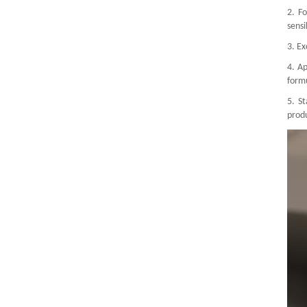
2. F
sensi
3. Ex
4. Ap
formu
5. St
produ