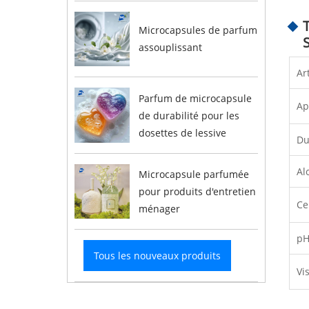
Microcapsules de parfum
assouplissant
Ar
Parfum de microcapsule
Ap
de durabilité pour les
dosettes de lessive
Du
Al
Microcapsule parfumée
pour produits d'entretien
Ce
ménager
pH
Tous les nouveaux produits
Vi