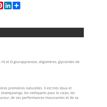
atsApp
Pinterest
LinkedIn
Share
-16 et D-glucopyranose, oligomères, glycosides de
res premières naturelles. Il est très doux et
 shampooings, les nettoyants pour le corps, les
 douceur, de ses performances moussantes et de sa