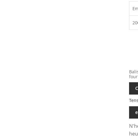
Em
20
Bali
four
C
Tens
e
N'h
heu