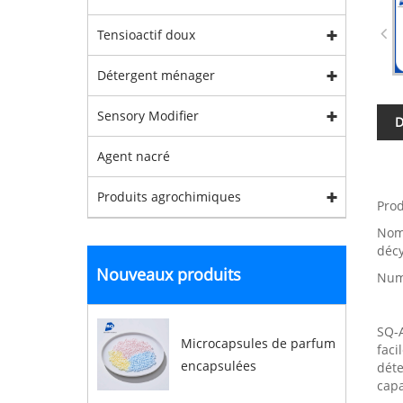
Tensioactif doux
Détergent ménager
Sensory Modifier
D
Agent nacré
Produits agrochimiques
Pro
Nom 
décy
Nouveaux produits
Numé
SQ-A
Microcapsules de parfum
faci
encapsulées
déte
capa