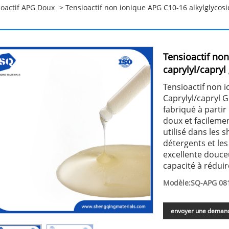
ioactif APG Doux
> Tensioactif non ionique APG C10-16 alkylglycosid
Tensioactif non
caprylyl/capryl
Tensioactif non i
Caprylyl/capryl G
fabriqué à partir
doux et facileme
utilisé dans les 
détergents et les
excellente douce
capacité à réduire
Modèle:SQ-APG 0
envoyer une deman