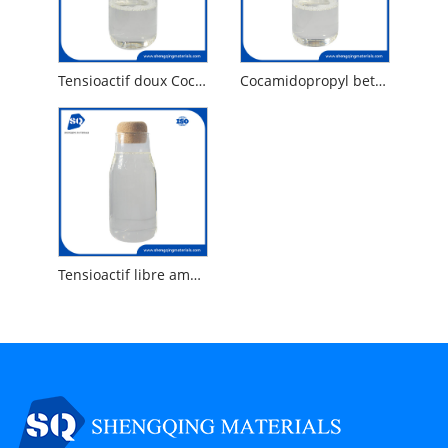
Tensioactif doux Cocamidopropyl Betaine CAB45
Cocamidopropyl betaïne de CAB35 doux
Tensioactif libre amphotère doux Cocamidopropyl Betaine 30%