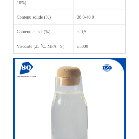
10%)
Contenu solide (%)
38.0-40.0
Contenu en sel (%)
≤ 9,5
Viscosité (25 ℃, MPA · S）
≤5000