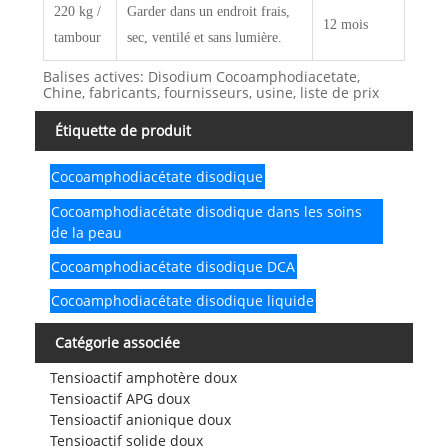
220 kg /
Garder
dans un endroit frais,
12 mois
tambour
sec, ventilé et sans lumière.
Balises actives: Disodium Cocoamphodiacetate,
Chine, fabricants, fournisseurs, usine, liste de prix
Étiquette de produit
Cocoamphodiacétate disodique
Cocoamphodiacétate disodique dans les soins
de la peau
Cocoamphodiacétate disodique DCA
Cocoamphodiacétate disodique liquide
Catégorie associée
Tensioactif amphotère doux
Tensioactif APG doux
Tensioactif anionique doux
Tensioactif solide doux