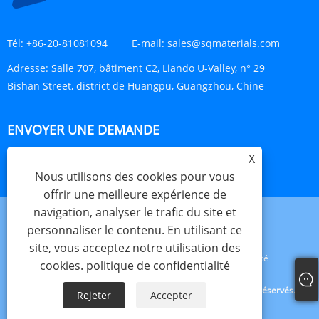
Tél:
+86-20-81081094
E-mail:
sales@sqmaterials.com
Adresse:
Salle 707, bâtiment C2, Liando U-Valley, n° 29
Bishan Street, district de Huangpu, Guangzhou, Chine
ENVOYER UNE DEMANDE
X
ENQUÊTE MAINTENANT
Nous utilisons des cookies pour vous
offrir une meilleure expérience de
navigation, analyser le trafic du site et
personnaliser le contenu. En utilisant ce
site, vous acceptez notre utilisation des
Links
Sitemap
RSS
XML
politique de confidentialité
cookies.
politique de confidentialité
Copyright © 2023 Shengqing Materials Co., Ltd. Tous droits réservés.
Rejeter
Accepter