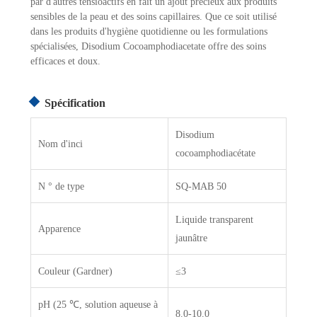
par d'autres tensioactifs en fait un ajout précieux aux produits
sensibles de la peau et des soins capillaires. Que ce soit utilisé
dans les produits d'hygiène quotidienne ou les formulations
spécialisées, Disodium Cocoamphodiacetate offre des soins
efficaces et doux.
Spécification
Disodium
Nom d'inci
cocoamphodiacétate
N ° de type
SQ-MAB 50
Liquide transparent
Apparence
jaunâtre
Couleur (Gardner)
≤3
pH (25 ℃, solution aqueuse à
8.0-10.0