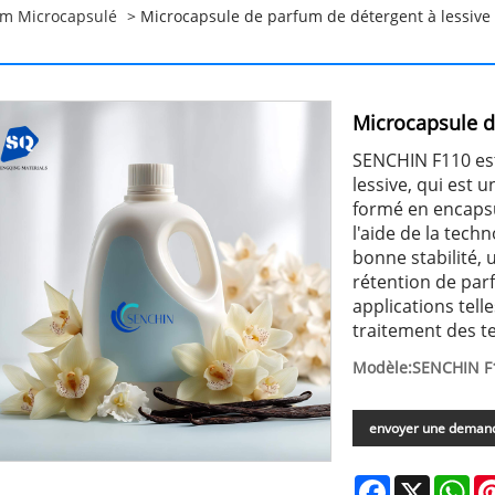
um Microcapsulé
> Microcapsule de parfum de détergent à lessive
Microcapsule d
SENCHIN F110 es
lessive, qui est 
formé en encaps
l'aide de la tech
bonne stabilité, 
rétention de par
applications tell
traitement des te
Modèle:SENCHIN F1
envoyer une deman
Facebook
X
Wh