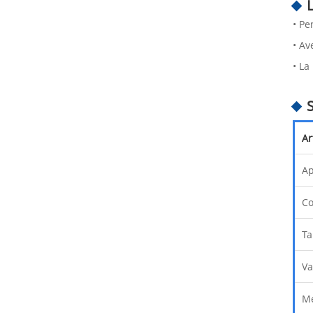
• Pe
• Av
• La
Ar
A
Co
Ta
Va
Mé