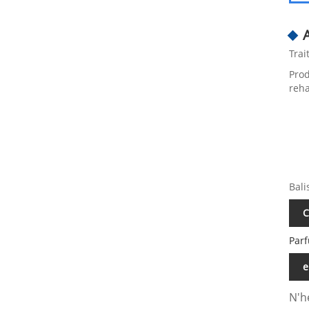
Trai
Prod
reha
Bali
C
Par
e
N'h