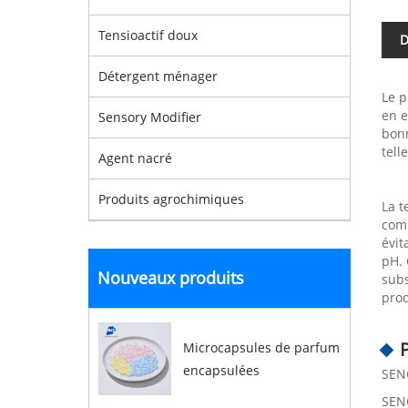
Tensioactif doux
D
Détergent ménager
Le p
en e
Sensory Modifier
bonn
tell
Agent nacré
Produits agrochimiques
La t
comm
évit
pH. 
Nouveaux produits
subs
prod
Microcapsules de parfum
encapsulées
SEN
SENC