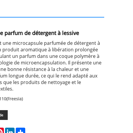
e parfum de détergent à lessive
t une microcapsule parfumée de détergent à
un produit aromatique à libération prolongée
ulant un parfum dans une coque polymère à
nologie de microencapsulation. Il présente une
une bonne résistance à la chaleur et une
fum longue durée, ce qui le rend adapté aux
es que les produits de nettoyage et le
xtiles.
10(Freesia)
de
atsApp
Pinterest
LinkedIn
Share