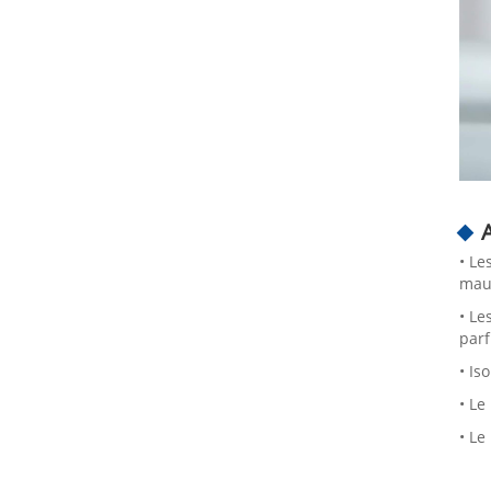
• Le
mauv
• Le
par
• Is
• Le
• Le