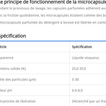
Le principe de fonctionnement de la microcapsule
ndant le processus de lavage, les capsules parfumées adhèrent au
ec la friction quotidienne, les microcapsules éclatent comme des b
 microcapsule parfumée du détergent à lessive est libérée en cont
Spécification
ticle
Spécification
pparence
Liquide visqueux
ntenu solide (%)
25,0-35,0
ille des particules (μm)
5-30
leur pH
6.0-8.0
canisme de libération
Déclenché par un fr