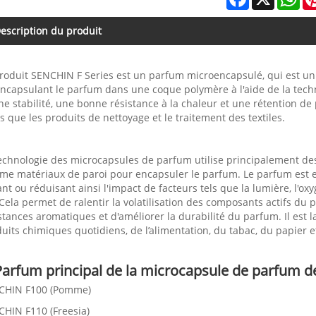
escription du produit
roduit SENCHIN F Series est un parfum microencapsulé, qui est un
ncapsulant le parfum dans une coque polymère à l'aide de la tech
e stabilité, une bonne résistance à la chaleur et une rétention d
es que les produits de nettoyage et le traitement des textiles.
echnologie des microcapsules de parfum utilise principalement de
e matériaux de paroi pour encapsuler le parfum. Le parfum est ensu
ant ou réduisant ainsi l'impact de facteurs tels que la lumière, l'ox
Cela permet de ralentir la volatilisation des composants actifs du 
tances aromatiques et d'améliorer la durabilité du parfum. Il est la
uits chimiques quotidiens, de l’alimentation, du tabac, du papier e
Parfum principal de la microcapsule de parfum de 
CHIN F100 (Pomme)
HIN F110 (Freesia)