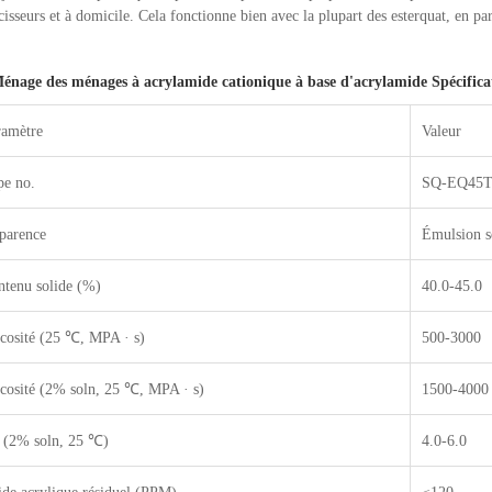
isseurs et à domicile. Cela fonctionne bien avec la plupart des esterquat, en par
énage des ménages à acrylamide cationique à base d'acrylamide Spécifica
ramètre
Valeur
pe no.
SQ-EQ45
parence
Émulsion s
ntenu solide (%)
40.0-45.0
cosité (25 ℃, MPA · s)
500-3000
cosité (2% soln, 25 ℃, MPA · s)
1500-4000
 (2% soln, 25 ℃)
4.0-6.0