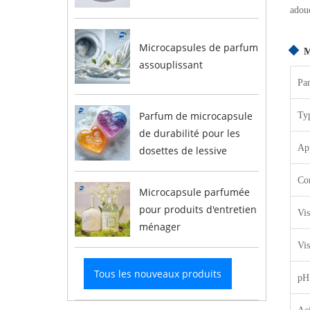
adouc
Microcapsules de parfum
M
assouplissant
Pa
Parfum de microcapsule
Ty
de durabilité pour les
Ap
dosettes de lessive
Co
Microcapsule parfumée
pour produits d'entretien
Vis
ménager
Vis
Tous les nouveaux produits
pH