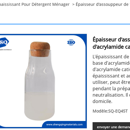
paississant Pour Détergent Ménager
> Épaisseur d'assouppeur de 
Épaisseur d'as
d'acrylamide c
L'épaississant d
base d'acrylamid
d'acrylamide cat
épaississant et a
utiliser, peut êt
pendant la prépa
neutralisation. I
domicile.
Modèle:SQ-EQ45T
envoyer une deman