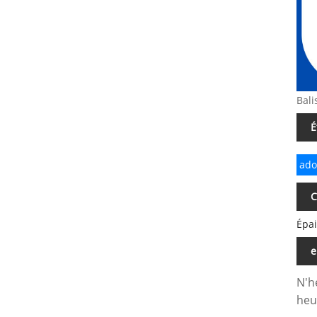
Bali
É
ado
C
Épai
e
N'h
heu