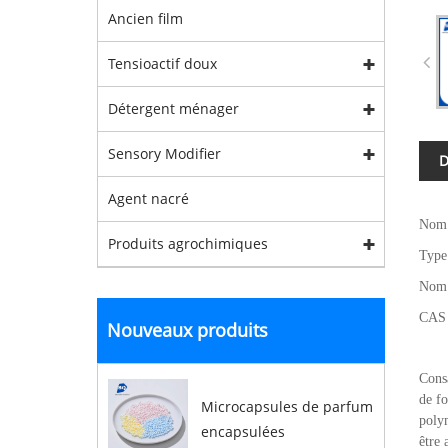
Ancien film
Tensioactif doux
Détergent ménager
Sensory Modifier
D
Agent nacré
Nom 
Produits agrochimiques
Type 
Nom 
CAS 
Nouveaux produits
Consa
de fo
Microcapsules de parfum
polym
encapsulées
être 