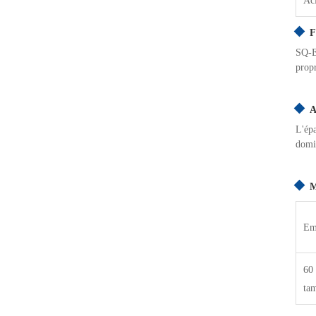
Aci
F
SQ-EQ
propr
A
L'épa
domi
M
Em
60 
ta