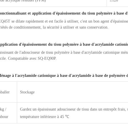
de acrylique résiduel (PPM)
≤120
onctionnalisant et application d'épaississement du tissu polymère à base
45T se dilate rapidement et est facile à utiliser, c'est un bon agent d'épaissis
iétés de conditionnement, la sécurité à utiliser et sans conservation.
pplication d'épaississement du tissu polymère à base d'acrylamide cation
ississant de l'adoucisseur de tissu polymère à base d'acrylamide cationique mén
cile. Compatiable avec SQ-EQ90P.
énage à l'acrylamide cationique à base d'acrylamide à base de polymère de
baller
Stockage
kg /
Gardez un épaississant adoucisseur de tissu dans un entrepôt frais, 
mbour
température inférieure à 45 ℃