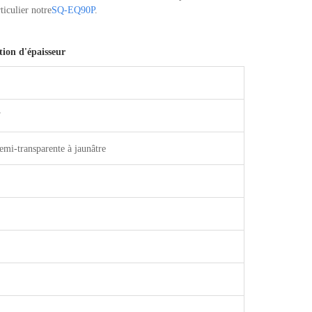
ticulier notre
SQ-EQ90P
.
tion d'épaisseur
T
emi-transparente à jaunâtre