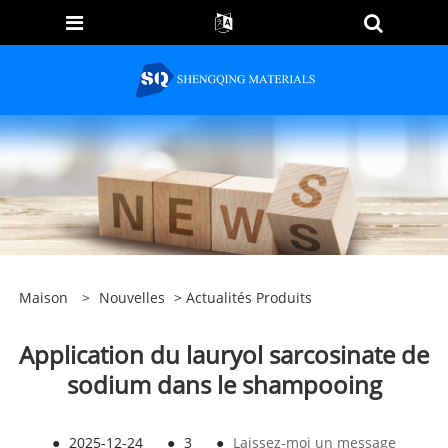
Maison
>
Nouvelles
>
Actualités Produits
Application du lauryol sarcosinate de
sodium dans le shampooing
●
2025-12-24
●
3
●
Laissez-moi un message