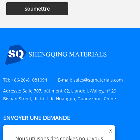
soumettre
Tél:
+86-20-81081094
E-mail:
sales@sqmaterials.com
Adresse:
Salle 707, bâtiment C2, Liando U-Valley, n° 29
Bishan Street, district de Huangpu, Guangzhou, Chine
ENVOYER UNE DEMANDE
X
ENQUÊTE MAINTENANT
Nous utilisons des cookies pour vous