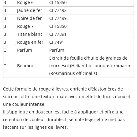
B
Rouge 6
CI 15850
B
Jaune de fer
CI 77492
B
Noire de fer
CI 77499
B
Rouge 7
CI 15850
B
Titane blanc
CI 77891
B
Rouge en fer
CI 7491
C
Parfum
Parfum
Extrait de feuille d'huile de graines de
C
Benmox
tournesol (Helianthus annuus), romarin
(Rosmarinus officinalis)
Cette formule de rouge à lèvres, enrichie d'élastomères de
silicone, offre une texture mate avec un effet de focus doux et
une couleur intense.
Il s'applique en douceur, est facile à appliquer et offre une
rétention de couleur durable. Il semble léger et ne met pas
l'accent sur les lignes de lèvres.