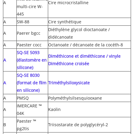
A
Cire microcristalline
multi-cire W-
445
A
SW-88
Cire synthétique
Diéthylène glycol dioctanoate /
A
Paerer bgcc
didécanoate
A
Paester cocc
Octanoate / décanoate de la cocéth-8
SQ-SE 5093
Diméthicone et diméthicone / vinyle
A
(élastomère en
Diméthicone croisée
silicone)
SQ-SE 8030
A
(format de film
Triméthylsiloxysicate
en silicone)
A
PMSQ
Polyméthylsilsesquiooxane
IMERCARE ™
A
Kaolin
04K
Paester ™
B
Triisostarate de polyglycéryl-2
pg2tis